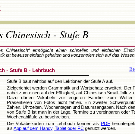
g
s Chinesisch - Stufe B
es Chinesisch“ ermöglicht einen schnellen und einfachen Einsti
ik ist bewusst einfach gehalten und konzentriert sich auf das Wesent
Bes
h - Stufe B - Lehrbuch
Stufe B baut nahtlos auf den Lektionen der Stufe A auf.
Zielgerichtet werden Grammatik und Wortschatz erweitert. Der F
dabei zum einen auf der Fähigkeit, auf Chinesisch Small-Talk zu 
Dazu dürfen Vokabeln zur engeren Familie, zum Wetter
Präsentieren von Fotos nicht fehlen. Ein zweiter Schwerpunkt
Zahlen, Uhrzeiten, Wochentagen und Datumsangaben. Nach de
von Stufe B ist man in der Lage, Termine zu vereinbaren oder 
Wochenabläufe zu beschreiben.
Die Vokabelkarten zum Lehrbuch können als
PDF
heruntergel
als
App auf dem Handy, Tablet oder PC
genutzt werden.