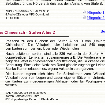
Selbsttest für das Hörverständnis aus dem Anhang von Stufe B.
ISBN 978-3-940497-55-0, 24,90 €
Hörprobe 
4 Audio-CDs oder MP3-Download
Hörprobe 
4 h 57 min
Bes
s Chinesisch - Stufen A bis D
Passend zu den Büchern der Stufen A bis D von „Unverg
Chinesisch“: Die Vokabeln aller Lektionen auf 840 doppe
Lernkarten zum Lernen, Üben oder Wiederholen
Nach Lektionen sortiert sind alle 836 Vokabeln der Stufen A
doppelseitigen Lernkarten zusammengestellt. Die Vorderseite e
zeigt das Wort in chinesischen Schriftzeichen, die Rückseite di
Bedeutung. Eine kleine Notiz am Rand gibt die zugehörige Lektio
Blanko-Karten erlauben es, eigene Vokabeln zu ergänzen.
Die Karten eignen sich ideal für Selbstlerner zum Wieder
Vokabeln oder zum Legen und Lesen eigener Sätze. Im Unterri
die Karten zum gegenseitigen Abfragen oder für Wortspiele 
werden.
EAN 4280000116-05-5, 39,90 €
Karten-Format 59 x 91 mm
836 doppelseitige Karten, 4 Blanko-Karten