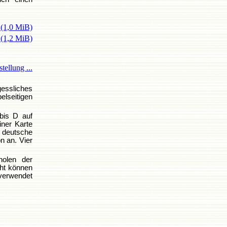
1
(1,0 MiB)
2
(1,2 MiB)
tellung ...
essliches
lseitigen
 bis D auf
iner Karte
e deutsche
n an. Vier
holen der
cht können
verwendet