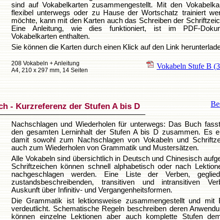
sind auf Vokabelkarten zusammengestellt. Mit den Vokabelka
flexibel unterwegs oder zu Hause der Wortschatz trainiert w
möchte, kann mit den Karten auch das Schreiben der Schriftzei
Eine Anleitung, wie dies funktioniert, ist im PDF-Dok
Vokabelkarten enthalten.
Sie können die Karten durch einen Klick auf den Link herunterlad
208 Vokabeln + Anleitung
Vokabeln Stufe B
(
A4, 210 x 297 mm, 14 Seiten
Bes
h - Kurzreferenz der Stufen A bis D
Nachschlagen und Wiederholen für unterwegs: Das Buch fass
den gesamten Lerninhalt der Stufen A bis D zusammen. Es ei
damit sowohl zum Nachschlagen von Vokabeln und Schriftze
auch zum Wiederholen von Grammatik und Mustersätzen.
Alle Vokabeln sind übersichtlich in Deutsch und Chinesisch aufgel
Schriftzeichen können schnell alphabetisch oder nach Lektione
nachgeschlagen werden. Eine Liste der Verben, geglied
zustandsbeschreibenden, transitiven und intransitiven Ver
Auskunft über Infinitiv- und Vergangenheitsformen.
Die Grammatik ist lektionsweise zusammengestellt und mit B
verdeutlicht. Schematische Regeln beschreiben deren Anwendu
können einzelne Lektionen aber auch komplette Stufen de