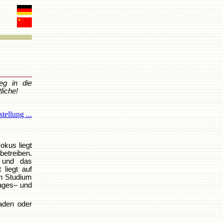
eg in die
liche!
tellung ...
okus liegt
betreiben.
 und das
 liegt auf
m Studium
Tages– und
aden oder