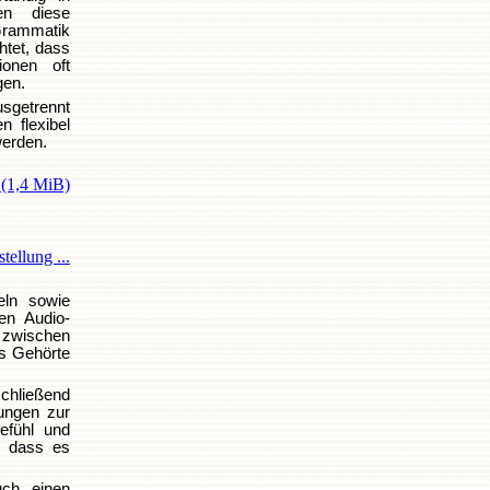
en diese
Grammatik
htet, dass
onen oft
gen.
usgetrennt
n flexibel
erden.
e
(1,4 MiB)
tellung ...
eln sowie
en Audio-
 zwischen
as Gehörte
schließend
bungen zur
efühl und
, dass es
uch einen