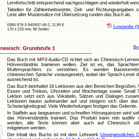
Lernfortschritt entsprechend nachgeschlagen und wiederholt wer
Tabellen für Zähleinheitswörter, Zeit- und Richtungsangaben 
Liste aller Mustersätze mit Übersetzung runden das Buch ab.
ISBN 978-3-940497-48-2, 11,90 €
Leseprobe
(
170 x 235 mm, 96 Seiten
Bes
inesisch: Grundstufe 1
Das Buch mit MP3-Audio-CD richtet sich an Chinesisch-Lernend
Hörverständnis trainieren wollen. Ziel ist es, das Sprachte
Muttersprachlers zu verstehen. Es werden Basiskenntn
chinesischen Sprache vorausgesetzt, wobei der Sprach-Level 
ausreichend ist.
Das Buch beinhaltet 16 Lektionen aus den Bereichen Begrüßen, V
Essen und Trinken, Uhrzeiten und Wochentage sowie Small T
Lektion setzt sich aus Vokabeln, Sätzen und Dialogen zusa
Lektionen bauen aufeinander auf und steigern sich über da
Schwierigkeitsgrad. Viele Wiederholungen festigen das Gelernte.
In Staffeln aus langsamen und schnellen Hörsequenzen wird seh
das Hörverständnis trainiert. Das Produkt kann rein auditiv
werden, alle Texte können aber auch auf Chinesisch od
mitgelesen werden.
Der Inhalt des Buchs ist mit dem Lehrwerk
Unvergessliches C