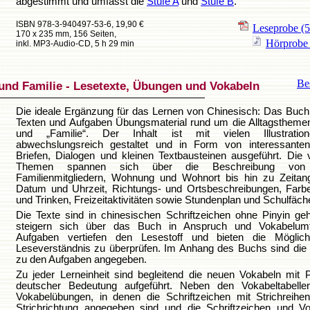
abgestimmt und umfasst die
Stufe A
und
Stufe B
.
ISBN 978-3-940497-53-6, 19,90 €
Leseprobe
(
170 x 235 mm, 156 Seiten,
Hörprob
inkl. MP3-Audio-CD, 5 h 29 min
Bes
 und Familie - Lesetexte, Übungen und Vokabeln
Die ideale Ergänzung für das Lernen von Chinesisch: Das Buch 
Texten und Aufgaben Übungsmaterial rund um die Alltagstheme
und „Familie“. Der Inhalt ist mit vielen Illustratio
abwechslungsreich gestaltet und in Form von interessanten
Briefen, Dialogen und kleinen Textbausteinen ausgeführt. Die vi
Themen spannen sich über die Beschreibung von 
Familienmitgliedern, Wohnung und Wohnort bis hin zu Zeitan
Datum und Uhrzeit, Richtungs- und Ortsbeschreibungen, Farb
und Trinken, Freizeitaktivitäten sowie Stundenplan und Schulfäch
Die Texte sind in chinesischen Schriftzeichen ohne Pinyin ge
steigern sich über das Buch in Anspruch und Vokabelum
Aufgaben vertiefen den Lesestoff und bieten die Möglich
Leseverständnis zu überprüfen. Im Anhang des Buchs sind die
zu den Aufgaben angegeben.
Zu jeder Lerneinheit sind begleitend die neuen Vokabeln mit 
deutscher Bedeutung aufgeführt. Neben den Vokabeltabelle
Vokabelübungen, in denen die Schriftzeichen mit Strichreihe
Strichrichtung angegeben sind und die Schriftzeichen und Vo