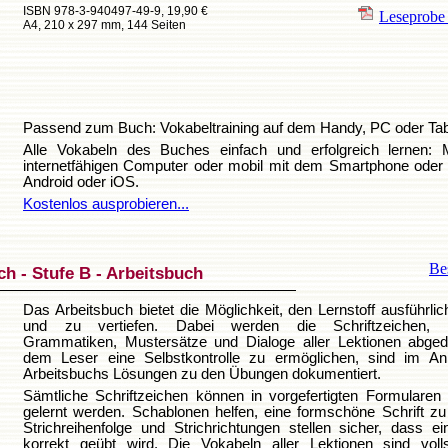
ISBN 978-3-940497-49-9, 19,90 €
Leseprob
A4, 210 x 297 mm, 144 Seiten
Passend zum Buch: Vokabeltraining auf dem Handy, PC oder Tab
Alle Vokabeln des Buches einfach und erfolgreich lernen: 
internetfähigen Computer oder mobil mit dem Smartphone oder 
Android oder iOS.
Kostenlos ausprobieren...
Bes
h - Stufe B - Arbeitsbuch
Das Arbeitsbuch bietet die Möglichkeit, den Lernstoff ausführli
und zu vertiefen. Dabei werden die Schriftzeichen, V
Grammatiken, Mustersätze und Dialoge aller Lektionen abge
dem Leser eine Selbstkontrolle zu ermöglichen, sind im A
Arbeitsbuchs Lösungen zu den Übungen dokumentiert.
Sämtliche Schriftzeichen können in vorgefertigten Formularen
gelernt werden. Schablonen helfen, eine formschöne Schrift zu
Strichreihenfolge und Strichrichtungen stellen sicher, dass e
korrekt geübt wird. Die Vokabeln aller Lektionen sind volls