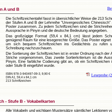
Bes
en A und B
Die Schriftzeichentafel fasst in übersichtlicher Weise die 213 Sch
der Stufen A und B der Lehrreihe "Unvergessliches Chinesisch"
Poster zusammen. Zu jedem Schriftzeichen sind die Strichreihen
Aussprache in Pinyin und die deutsche Bedeutung angegeben.
Das großzügige Format (59,4 x 84,1 cm) lässt jedem Schri
genügend Raum für eine lesegerechte Größe. Das Poster eignet s
um sich bequem Schriftzeichen ins Gedächtnis zu rufen 
Schreibung nachzuschauen.
Die Sortierung der Schriftzeichen ist in erster Ordnung nach der 
Striche vorgenommen. Das zweite Sortierkriterium ist die Aus
Pinyin. Eine farbliche Codierung gibt an, ob ein Schriftzeichen 
oder Stufe B eingeführt wurde.
ISBN 978-3-940497-09-3, 9,90 €
Leseprobe
(
DIN A1, 59,4 x 84,1 cm
213 Schriftzeichen
h - Stufe B - Vokabelkarten
Alle Vokabeln und wichtigen Mustersätze sämtlicher Lektionen 