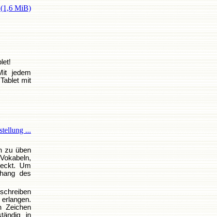
e
(1,6 MiB)
let!
Mit jedem
Tablet mit
tellung ...
ch zu üben
okabeln,
deckt. Um
nhang des
 schreiben
 erlangen.
in Zeichen
tändig in