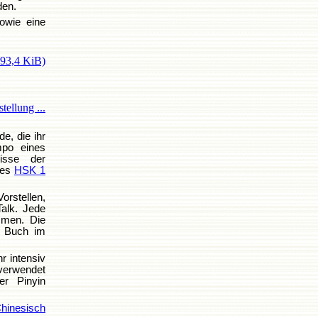
den.
sowie eine
993,4 KiB)
tellung ...
e, die ihr
mpo eines
isse der
des
HSK 1
orstellen,
alk. Jede
mmen. Die
s Buch im
r intensiv
 verwendet
er Pinyin
hinesisch