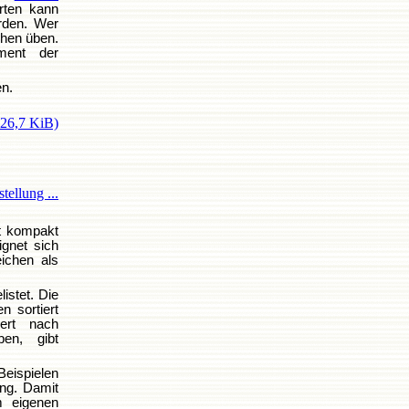
rten kann
erden. Wer
chen üben.
ument der
en.
326,7 KiB)
tellung ...
t kompakt
gnet sich
ichen als
istet. Die
n sortiert
ert nach
ben, gibt
eispielen
ng. Damit
m eigenen