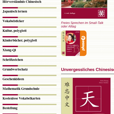
Hörverständnis Chinesisch
Japanisch lernen
Vokabelsticker
Freies Sprechen im Small-Talk
oder Alltag
Kultur, polyglott
Kinderbücher, polyglott
Xiang-Qi
Schriftzeichen
Grundwortschatz
Unvergessliches Chinesisc
Geschenkideen
Mathematik Grundschule
Kostenlose Vokabelkarten
Bestellung