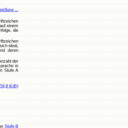
tellung ...
riftzeichen
 auf einem
folge, die
ftzeichen
ich ideal,
und deren
Anzahl der
sprache in
in Stufe A
258,8 KiB)
von
Stufe B