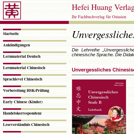
Hefei Huang Verla
Ihr Fachbuchverlag für Ostasien
Navigation
Unvergessliche
überspringen
Startseite
Ankündigungen
Die Lehrreihe „Unvergesslich
chinesische Sprache. Die Didakt
Lernmaterial Deutsch
Lernmaterial Chinesisch
Unvergessliches Chinesisc
Sprachlevel Chinesisch
Vorbereitung HSK-Prüfung
Early Chinese (Kinder)
Handelskorrespondenz
Leseverständnis Chinesisch