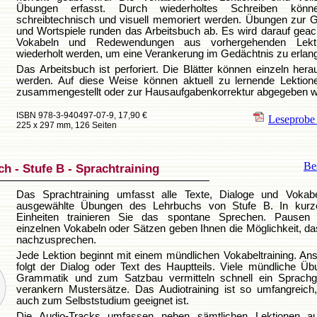
Übungen erfasst. Durch wiederholtes Schreiben könn
schreibtechnisch und visuell memoriert werden. Übungen zur 
und Wortspiele runden das Arbeitsbuch ab. Es wird darauf geac
Vokabeln und Redewendungen aus vorhergehenden Lekti
wiederholt werden, um eine Verankerung im Gedächtnis zu erlan
Das Arbeitsbuch ist perforiert. Die Blätter können einzeln hera
werden. Auf diese Weise können aktuell zu lernende Lektione
zusammengestellt oder zur Hausaufgabenkorrektur abgegeben w
ISBN 978-3-940497-07-9, 17,90 €
Leseprob
225 x 297 mm, 126 Seiten
Bes
h - Stufe B - Sprachtraining
Das Sprachtraining umfasst alle Texte, Dialoge und Vokab
ausgewählte Übungen des Lehrbuchs von Stufe B. In kurz
Einheiten trainieren Sie das spontane Sprechen. Pausen
einzelnen Vokabeln oder Sätzen geben Ihnen die Möglichkeit, d
nachzusprechen.
Jede Lektion beginnt mit einem mündlichen Vokabeltraining. An
folgt der Dialog oder Text des Hauptteils. Viele mündliche Ü
Grammatik und zum Satzbau vermitteln schnell ein Sprachg
verankern Mustersätze. Das Audiotraining ist so umfangreich
auch zum Selbststudium geeignet ist.
Die Audio-Tracks umfassen neben sämtlichen Lektionen a