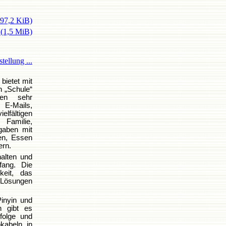
597,2 KiB)
e
(1,5 MiB)
tellung ...
bietet mit
n „Schule“
nen sehr
 E-Mails,
elfältigen
Familie,
gaben mit
en, Essen
ern.
halten und
fang. Die
keit, das
 Lösungen
Pinyin und
n gibt es
nfolge und
kabeln in